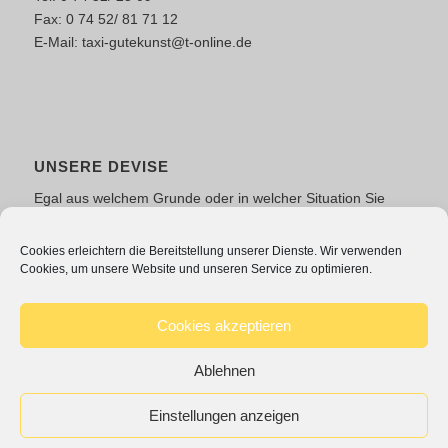
Fax: 0 74 52/ 81 71 12
E-Mail:
taxi-gutekunst@t-online.de
UNSERE DEVISE
Egal aus welchem Grunde oder in welcher Situation Sie
unsere logistische Unterstützung benötigen, wir haben für
Sie eine Lösung parat.
Cookies erleichtern die Bereitstellung unserer Dienste. Wir verwenden
Cookies, um unsere Website und unseren Service zu optimieren.
Taxi-Gutekunst, eine gute Wahl!
Cookies akzeptieren
Ablehnen
Einstellungen anzeigen