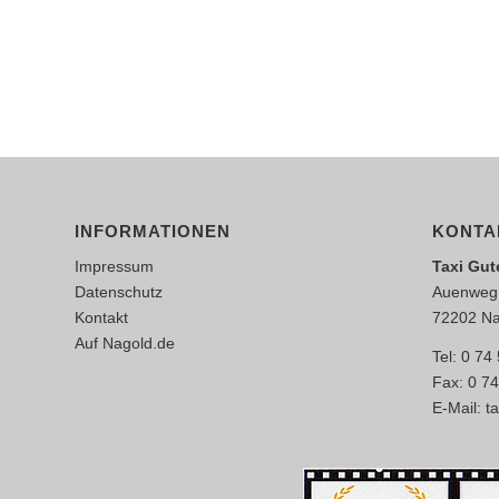
INFORMATIONEN
KONTA
Impressum
Taxi Gut
Datenschutz
Auenweg
Kontakt
72202 Na
Auf Nagold.de
Tel: 0 74
Fax: 0 74
E-Mail:
t